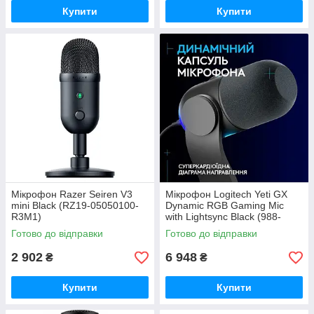
Купити
Купити
Мікрофон Razer Seiren V3
Мiкрофон Logitech Yeti GX
mini Black (RZ19-05050100-
Dynamic RGB Gaming Mic
R3M1)
with Lightsync Black (988-
000569)
Готово до відправки
Готово до відправки
2 902
6 948
₴
₴
Купити
Купити