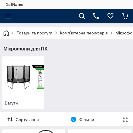
1stName
Товари та послуги
Комп'ютерна периферія
Мікрофо
Мікрофони для ПК
Батути
Сортування
0
Фільтри