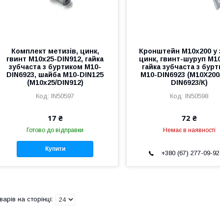
Комплект метизів, цинк,
Кронштейн М10х200 у 
гвинт М10х25-DIN912, гайка
цинк, гвинт-шуруп М1
зубчаста з буртиком М10-
гайка зубчаста з бур
DIN6923, шайба М10-DIN125
М10-DIN6923 (М10Х200
(М10х25/DIN912)
DIN6923/К)
IN50597
IN50598
17 ₴
72 ₴
Готово до відправки
Немає в наявності
Купити
+380 (67) 277-09-92