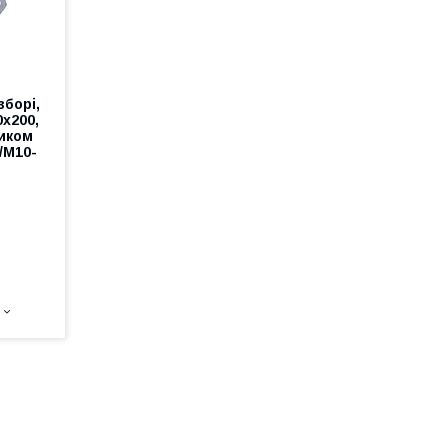
зборі,
0х200,
тиком
/М10-