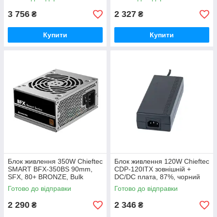
3 756
2 327
₴
₴
Купити
Купити
Блок живлення 350W Chiefteс
Блок живлення 120W Chieftec
SMART BFX-350BS 90mm,
CDP-120ITX зовнішній +
SFX, 80+ BRONZE, Bulk
DC/DC плата, 87%, чорний
Готово до відправки
Готово до відправки
2 290
2 346
₴
₴