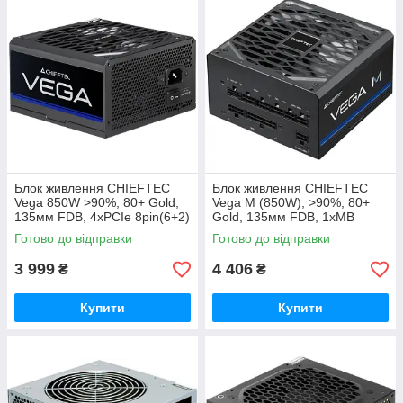
Блок живлення CHIEFTEC
Блок живлення CHIEFTEC
Vega 850W >90%, 80+ Gold,
Vega M (850W), >90%, 80+
135мм FDB, 4xPCIe 8pin(6+2)
Gold, 135мм FDB, 1xMB
(PPG-850-S)
24pin(20+4), 2xCPU 8pin(4+4)
Готово до відправки
Готово до відправки
(PPG-850-C)
3 999
4 406
₴
₴
Купити
Купити