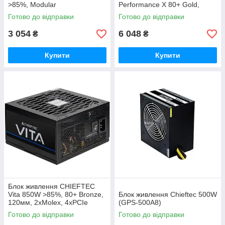
>85%, Modular
Performance X 80+ Gold,
140mm, Modular
Готово до відправки
Готово до відправки
3 054
6 048
₴
₴
Купити
Купити
Блок живлення CHIEFTEC
Vita 850W >85%, 80+ Bronze,
Блок живлення Chieftec 500W
120мм, 2xMolex, 4xPCIe
(GPS-500A8)
8pin(6+2) (BPX-850-S)
Готово до відправки
Готово до відправки