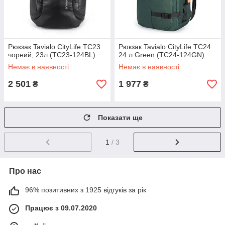
Рюкзак Tavialo CityLife TC23
Рюкзак Tavialo CityLife TC24
чорний, 23л (TC23-124BL)
24 л Green (TC24-124GN)
Немає в наявності
Немає в наявності
2 501
1 977
₴
₴
Показати ще
1
/ 3
Про нас
96% позитивних з 1925 відгуків за рік
Працює з 09.07.2020