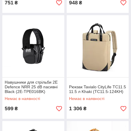
751
948
₴
₴
Навушники для стрільби 2E
Defence NRR 25 dB пасивні
Рюкзак Tavialo CityLife TC11.5
Black (2E-TPE016BK)
11.5 л Khaki (TC11.5-124KH)
Немає в наявності
Немає в наявності
599
1 306
₴
₴