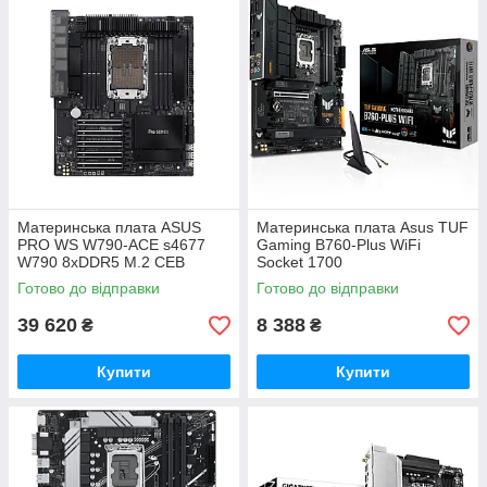
Материнcька плата ASUS
Материнська плата Asus TUF
PRO WS W790-ACE s4677
Gaming B760-Plus WiFi
W790 8xDDR5 M.2 CEB
Socket 1700
(90MB1C70-M0EAY0)
Готово до відправки
Готово до відправки
39 620
8 388
₴
₴
Купити
Купити