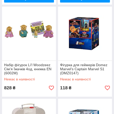
Набір фігурок Li'l Woodzeez
Фігурка для геймерів Domez
Сім'я Їжачків 4од, книжка EN
Marvel's Captain Marvel S1
(6002M)
(DMZ0147)
Немає в наявності
Немає в наявності
828
118
₴
₴