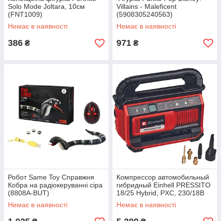
Solo Mode Joltara, 10см
Villains - Maleficent
(FNT1009)
(5908305240563)
Немає в наявності
Немає в наявності
386
971
₴
₴
Робот Same Toy Справжня
Компрессор автомобильный
Кобра на радіокеруванні сіра
гибридный Einhell PRESSITO
(8808A-BUT)
18/25 Hybrid, PXC, 230/18В
(4020430)
Немає в наявності
Немає в наявності