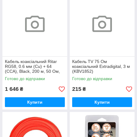
Кабель коаксіальний Ritar
Кабель TV 75 Ом
RG58, 0.6 мм (Cu) + 64
коаксіальний Extradigital, 3 м
(CCA), Black, 200 м, 50 Ом,
(KBV1852)
PE (RT-RG-58 C/U -0.6Cu-
Готово до відправки
Готово до відправки
64CCA)
1 646
215
₴
₴
Купити
Купити