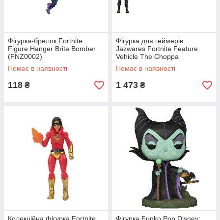
Фігурка-брелок Fortnite
Фігурка для геймерів
Figure Hanger Brite Bomber
Jazwares Fortnite Feature
(FNZ0002)
Vehicle The Choppa
(FNT0653)
Немає в наявності
Немає в наявності
118
1 473
₴
₴
Колекційна фігурка Fortnite
Фігурка Funko Pop Disney: