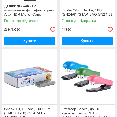
Датчик движения с
улучшенной фотофиксацией
Скоби 24/6, Baoke, 1000 шт
Ajax HDR MotionCam,
(SN24/6) (STAP-BAO-SN24-6)
Jeweller, беспроводной,
Готово до відправки
Готово до відправки
черный (000052546)
4 618
19
₴
₴
Купити
Купити
Скоби 10, H-Tone, 1000 шт
Степлер Baoke, до 10
(JJ40301-10) (STAP-HT-
аркушів, скоби: №10