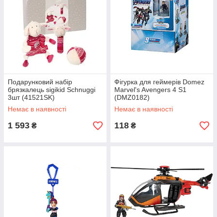
Подарунковий набір
Фігурка для геймерів Domez
брязкалець sigikid Schnuggi
Marvel's Avengers 4 S1
3шт (41521SK)
(DMZ0182)
Немає в наявності
Немає в наявності
1 593
118
₴
₴