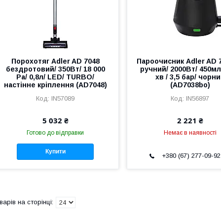
Порохотяг Adler AD 7048
Пароочисник Adler AD 
бездротовий/ 350Вт/ 18 000
ручний/ 2000Вт/ 450мл/
Pa/ 0,8л/ LED/ TURBO/
хв / 3,5 бар/ чорн
настінне кріплення (AD7048)
(AD7038bo)
IN57089
IN56897
5 032 ₴
2 221 ₴
Готово до відправки
Немає в наявності
Купити
+380 (67) 277-09-92