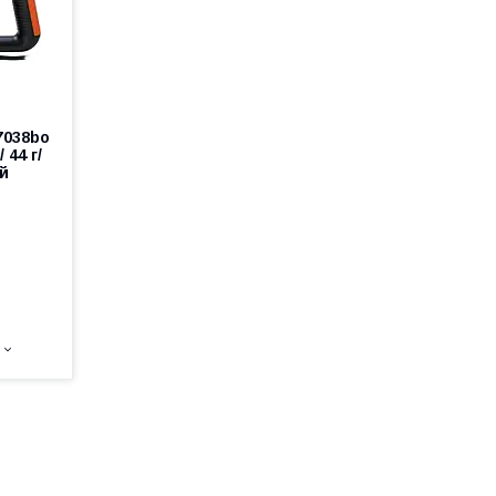
7038bo
 44 г/
ий