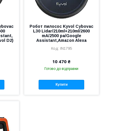
ybovac
Робот пилосос Kyvol Cybovac
600
L30 Lidar/210ml+210ml/2600
stant,
mA/2500 pa/Google
vol D2)
Assistant,Amazon Alexa
IN1795
10 470 ₴
Готово до відправки
Купити