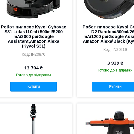
Робот пилосос Kyvol Cybovac
Робот пилосос Kyvol C
S31 Lidar/110ml+500ml/5200
D2 Random/500ml/2
mA/3000 pa/Google
mA/1200 pa/Google Assi
Assistant,Amazon Alexa
Amazon Alexa\Black (Ky
(Kyvol S31)
IN29219
IN20870
3 939 ₴
13 704 ₴
Готово до відправки
Готово до відправки
Купити
Купити