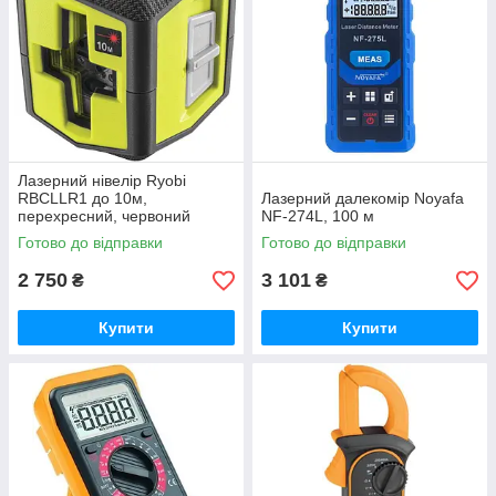
Лазерний нівелір Ryobi
RBCLLR1 до 10м,
Лазерний далекомір Noyafa
перехресний, червоний
NF-274L, 100 м
промінь (5133004863)
Готово до відправки
Готово до відправки
2 750
3 101
₴
₴
Купити
Купити