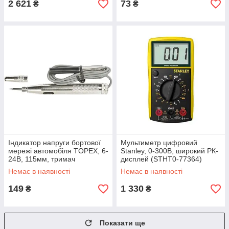
2 621
73
₴
₴
Індикатор напруги бортової
Мультиметр цифровий
мережі автомобіля TOPEX, 6-
Stanley, 0-300В, широкий РК-
24В, 115мм, тримач
дисплей (STHT0-77364)
металевий (39D081)
Немає в наявності
Немає в наявності
149
1 330
₴
₴
Показати ще