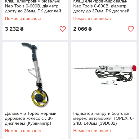
Кліщі електровимірювальні
Кліщі електровимірювальні
Neo Tools 0-600В, діаметр
Neo Tools 0-600В, діаметр
дроту до 28мм, РК дисплей
дроту до 37мм, РК дисплей
(мультиметр) (94-003)
(94-002)
Немає в наявності
Немає в наявності
3 232
2 066
₴
₴
Далекомір Topex мерный
Індикатор напруги бортової
дорожное колесо с ЖК-
мережі автомобіля TOPEX, 6-
дисплеем (Курвиметр)
24В, 140мм (39D082)
(31C800)
Немає в наявності
Немає в наявності