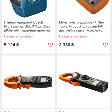
Нівелір лазерний Bosch
Мультиметр цифровий Neo
Professional GLL 3 X до 15м
Tools, 0-300В, широкий РК-
±0.5мм/м червоний промінь
дисплей з підсвіткою, чохол
0.5кг (0.601.063.CJ0)
(94-001)
Немає в наявності
Немає в наявності
5 124
2 330
₴
₴