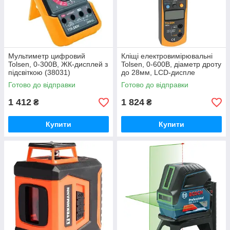
Мультиметр цифровий
Кліщі електровимірювальні
Tolsen, 0-300В, ЖК-дисплей з
Tolsen, 0-600В, діаметр дроту
підсвіткою (38031)
до 28мм, LCD-диспле
(38034)
Готово до відправки
Готово до відправки
1 412
1 824
₴
₴
Купити
Купити