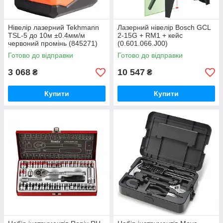
Нівелір лазерний Tekhmann
Лазерний нівелір Bosch GCL
TSL-5 до 10м ±0.4мм/м
2-15G + RM1 + кейс
червоний промінь (845271)
(0.601.066.J00)
Готово до відправки
Готово до відправки
3 068
10 547
₴
₴
Купити
Купити