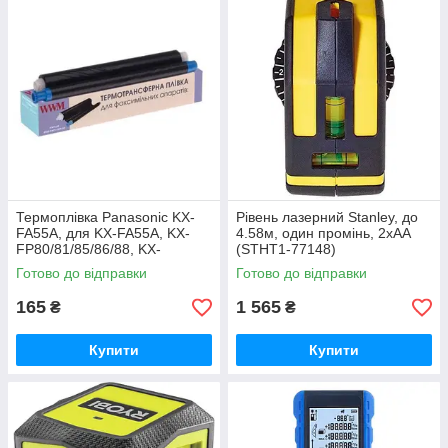
Термоплівка Panasonic KX-
Рівень лазерний Stanley, до
FA55A, для KX-FA55A, KX-
4.58м, один промінь, 2хАА
FP80/81/85/86/88, KX-
(STHT1-77148)
FPC91/95, 45 м, WWM
Готово до відправки
Готово до відправки
(TTRKXFA55A)
165
1 565
₴
₴
Купити
Купити