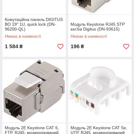
Комутацiйна панель DIGITUS
ВО 19" 1U, quick lock (DN-
Модуль Keystone RJ45 STP
96200-QL)
кат.6a Digitus (DN-93615)
Немає в наявності
Немає в наявності
1 584
196
₴
₴
Модуль 2Е Keystone САТ 6,
Модуль 2Е Keystone CAT 5e,
FTP, RJ45, модернізований
UTP, RJ45, модернізований