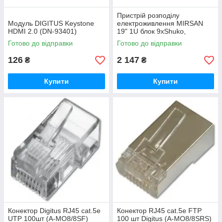
Пристрій розподілу
Модуль DIGITUS Keystone
електроживлення MIRSAN
HDMI 2.0 (DN-93401)
19" 1U блок 9хShuko,
алюмінієвий корпус 1.8м
Готово до відправки
Готово до відправки
(MR.PRZ1U9.SC)
126
2 147
₴
₴
Купити
Купити
Конектор Digitus RJ45 cat.5e
Конектор RJ45 cat.5e FTP
UTP 100шт (A-MO8/8SF)
100 шт Digitus (A-MO8/8SRS)