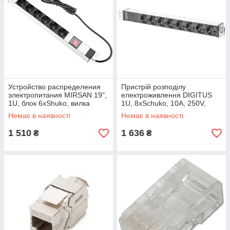
Устройство распределения
Пристрій розподілу
электропитания MIRSAN 19",
електроживлення DIGITUS
1U, блок 6хShuko, вилка
1U, 8xSchuko, 10A, 250V,
Shuko, кабель 1.8м
запобіжник, вилка C14 (DN-
Немає в наявності
Немає в наявності
(MR.PRZ1U6O.SC)
95410)
1 510
1 636
₴
₴