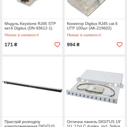
Модуль Keystone RJ45 STP
Конектор Digitus RJ45 cat.6
кат.6 Digitus (DN-93612-1)
UTP 100шт (AK-219602)
Немає в наявності
Немає в наявності
171
994
₴
₴
Пристрій розподілу
Оптична панель DIGITUS 19'
електроживлення DIGITUS
1U, 12xLC duplex, incl, Splice