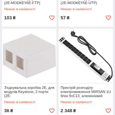
(2E-MODKEY6E-FTP)
(2E-MODKEY5E-UTP)
Немає в наявності
Немає в наявності
103
57
₴
₴
З'єднувальна коробка 2Е, для
Пристрій розподілу
модулів Keystone, 2 порти
електроживлення MIRSAN 1U
(2E-
блок 9хC13, алюмінієвий
CONSOCASEBOX2JACKS)
корпус 1.8 м
Немає в наявності
Немає в наявності
(MR.PRZ1U9IE.C13)
36
2 348
₴
₴