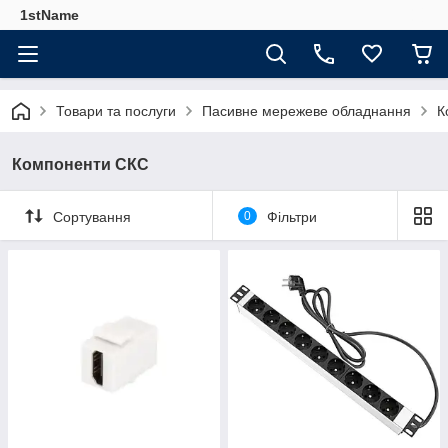
1stName
Товари та послуги
Пасивне мережеве обладнання
К
Компоненти СКС
Сортування
0
Фільтри