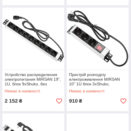
Устройство распределения
Пристрій розподілу
электропитания MIRSAN 19",
електроживлення MIRSAN
1U, блок 9хShuko, без
10" 1U блок 3хShuko,
выключателя, вилка С14
алюмінієвий корпус, 1.5м
Немає в наявності
Немає в наявності
(MR.PRZ1U9SC.C14PLG)
(MR.10PRZ1U3O.SC.01)
2 152
910
₴
₴