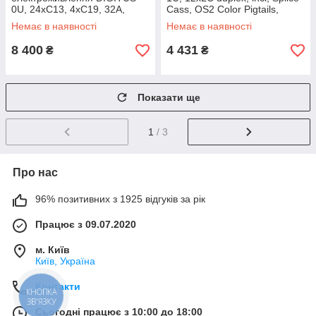
0U, 24xC13, 4xC19, 32A,
Cass, OS2 Color Pigtails,
250V, вилка IEC 60309 (DN-
Adapter (DN-96331/9)
Немає в наявності
Немає в наявності
95451)
8 400
4 431
₴
₴
Показати ще
1
/ 3
Про нас
96% позитивних з 1925 відгуків за рік
Працює з 09.07.2020
м. Київ
Київ, Україна
Контакти
КНОПКА
ЗВ'ЯЗКУ
Сьогодні працює з 10:00 до 18:00