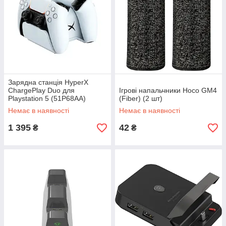
Зарядна станція HyperX
ChargePlay Duo для
Ігрові напальчники Hoco GM4
Playstation 5 (51P68AA)
(Fiber) (2 шт)
Немає в наявності
Немає в наявності
1 395
42
₴
₴