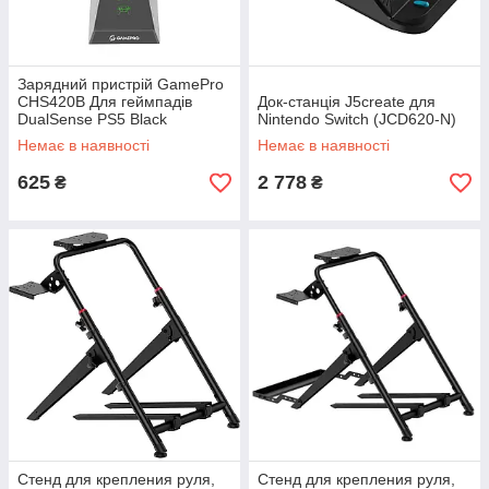
Зарядний пристрій GamePro
CHS420B Для геймпадів
Док-станція J5create для
DualSense PS5 Black
Nintendo Switch (JCD620-N)
(CHS420B)
Немає в наявності
Немає в наявності
625
2 778
₴
₴
Стенд для крепления руля,
Стенд для крепления руля,