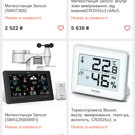
Метеостанція Sencor, внутр/
Метеостанція Sencor
зовн вимірювання, від
(SWS7300)
мережі/CR2032x1+AAx3,
темп-ра, вологість
Немає в наявності
Немає в наявності
(SWS9898WIFI)
2 522
5 638
₴
₴
Термогігрометр Beurer,
Метеостанція Sencor
внутр. вимірювання, темп-ра,
(SWS12500WIFI)
вологість, CR2025х1, в
комплекті (HM_16)
Немає в наявності
Немає в наявності