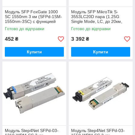
Модуль SFP FoxGate 1000
Модуль SFP MikroTik S-
SC 1550nm 3 км (SFPd-1SM-
3553LC20D пара (1.25G
1550nm-3SC) с функцией
Single Mode, LC, до 20км,
DDM
підтримує DDM)
Готово до відправки
Готово до відправки
452
3 392
₴
₴
Купити
Купити
Модуль Step4Net SFPd-03-
Модуль Step4Net SFPd-03-