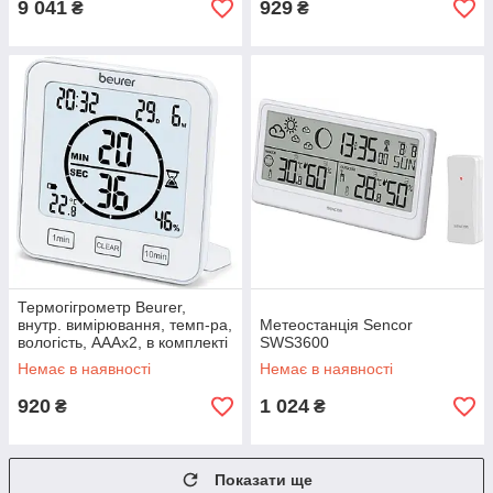
9 041
929
₴
₴
Термогігрометр Beurer,
внутр. вимірювання, темп-ра,
Метеостанція Sencor
вологість, AAAx2, в комплекті
SWS3600
(HM_22)
Немає в наявності
Немає в наявності
920
1 024
₴
₴
Показати ще