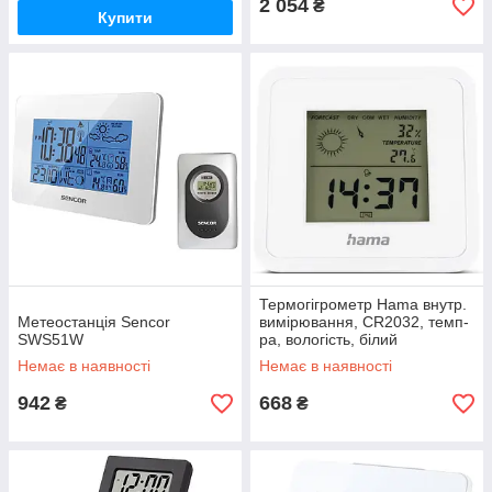
2 054
₴
Купити
Термогігрометр Hama внутр.
Метеостанція Sencor
вимірювання, CR2032, темп-
SWS51W
ра, вологість, білий
(00185891)
Немає в наявності
Немає в наявності
942
668
₴
₴