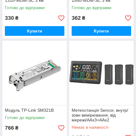
1310-WDM-SC 3 км
1550-WDM-SC 3 км
Готово до відправки
Готово до відправки
330
362
₴
₴
Купити
Купити
Модуль TP-Link SM321B
Метеостанція Sencor, внутр/
зовн вимірювання, від
Готово до відправки
мережі/AAх3+AAx2
(SWS6300)
766
Немає в наявності
₴