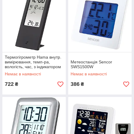
Термогігрометр Hama внутр.
вимірювання, темп-ра,
Метеостанція Sencor
вологість, час, з індикатором
SWS1500W
погоди, чорний (00186365)
Немає в наявності
Немає в наявності
722
386
₴
₴