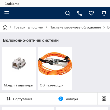
1stName
Товари та послуги
Пасивне мережеве обладнання
В
Волоконно-оптичні системи
Модулі і адаптери
ОВ патч-корди
Сортування
0
Фільтри