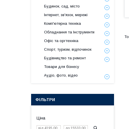
Будинок, сад, місто
Інтернет, зв'язок, мережі
Комп'ютерна техніка
Обладнання та Інструменти
Офіс та оргтехніка
Спорт, туризм, відпочинок
Будівництво та ремонт
Товари для бізнесу
Аудіо, фото, відео
ФІЛЬТРИ
Ціна