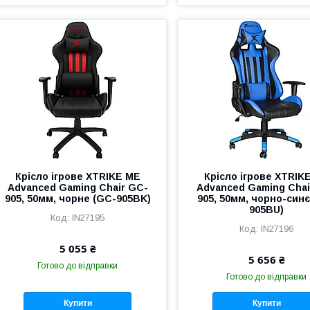
Крісло ігрове XTRIKE ME
Крісло ігрове XTRIK
Advanced Gaming Chair GC-
Advanced Gaming Chai
905, 50мм, чорне (GC-905BK)
905, 50мм, чорно-cинє
905BU)
IN27195
IN27196
5 055 ₴
5 656 ₴
Готово до відправки
Готово до відправки
Купити
Купити