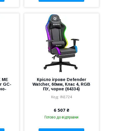
E ME
Крісло ігрове Defender
r GC-
Watcher, 60мм, Клас 4, RGB
но-
ПУ, чорне (64334)
IN1724
6 507 ₴
Готово до відправки