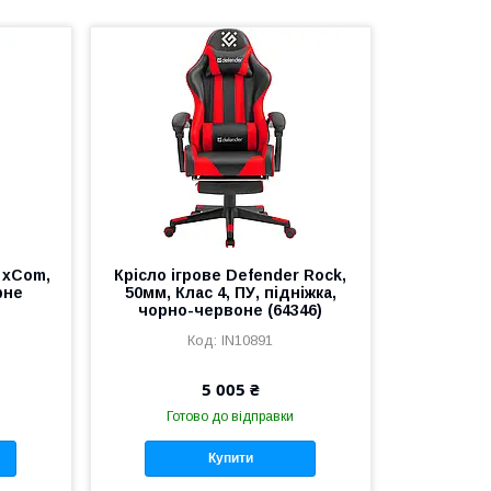
 xCom,
Крісло ігрове Defender Rock,
рне
50мм, Клас 4, ПУ, підніжка,
чорно-червоне (64346)
IN10891
5 005 ₴
Готово до відправки
Купити