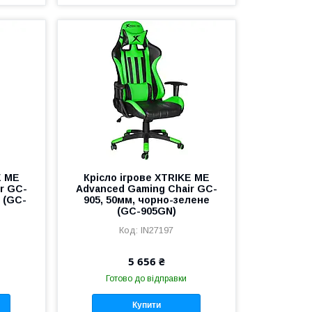
E ME
Крісло ігрове XTRIKE ME
r GC-
Advanced Gaming Chair GC-
 (GC-
905, 50мм, чорно-зелене
(GC-905GN)
IN27197
5 656 ₴
Готово до відправки
Купити