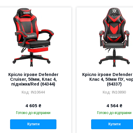
Крісло ігрове Defender
Крісло ігрове Defender
Cruiser, 50мм, Клас 4,
Клас 4, 50мм ПУ, чо
підніжка/Red (64344)
(64337)
IN10644
IN10890
4 605 ₴
4 564 ₴
Готово до відправки
Готово до відправки
Купити
Купити