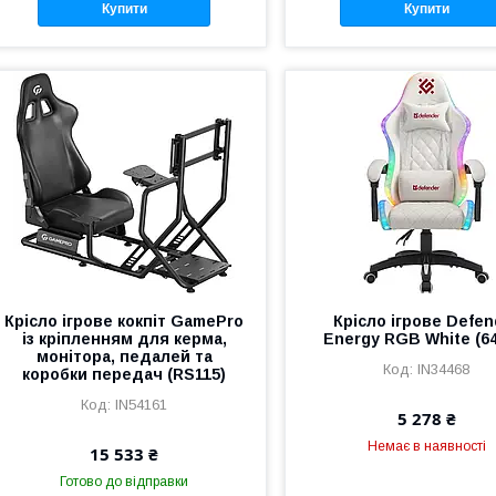
Купити
Купити
Крісло ігрове кокпіт GamePro
Крісло ігрове Defen
із кріпленням для керма,
Energy RGB White (64
монітора, педалей та
IN34468
коробки передач (RS115)
IN54161
5 278 ₴
Немає в наявності
15 533 ₴
Готово до відправки