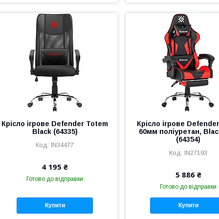
Крісло ігрове Defender Totem
Крісло ігрове Defender 
Black (64335)
60мм поліуретан, Blac
(64354)
IN34477
IN27193
4 195 ₴
5 886 ₴
Готово до відправки
Готово до відправки
Купити
Купити