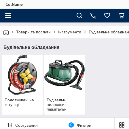
1stName
Товари та послуги
Інструменти
Будівельне обладна
Будівельне обладнання
Подовжувачі на
Будівельні
котушці
пилососи,
підмітальні
машини
Сортування
0
Фільтри