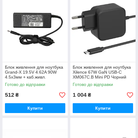
Блок живлення для ноутбука
Блок живлення для ноутбука
Grand-X 19.5V 4.62A 90W
Xilence 67W GaN USB-C
4.5x3мм + каб.живл.
XM067C.B Mini PD Чорний
(ACDL90W45)
Готово до відправки
Готово до відправки
512
1 004
₴
₴
Купити
Купити