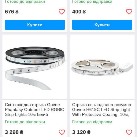
Готово до відправки
Готово до відправки
676
400
₴
₴
Купити
Купити
Світлодіодна стрічка Govee
Стрічка світлодіодна розумна
Phantasy Outdoor LED RGBIC
Govee H619С LED Strip Light
Strip Lights 10м Білий
With Protective Coating, 10м,
(H61723D1)
RGBIC білий (H619C3D1)
Готово до відправки
Готово до відправки
3 298
3 120
₴
₴