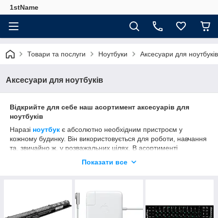
1stName
Товари та послуги
Ноутбуки
Аксесуари для ноутбуків
Аксесуари для ноутбуків
Відкрийте для себе наш асортимент аксесуарів для
ноутбуків
Наразі
ноутбук
є абсолютно необхідним пристроєм у
кожному будинку. Він використовується для роботи, навчання
та, звичайно ж, у розважальних цілях. В асортименті
представлено безліч різноманітних аксесуарів для ноутбука,
Показати все
які значно збільшують його функціональність та підвищують
різні показники зручності використання.
Через величезний асортимент, іноді, рішення про купівлю
конкретного аксесуара може бути проблематичним. Тому
варто враховувати кілька важливих факторів та елементів, які
дозволять вам якнайкраще підібрати аксесуари до вашого