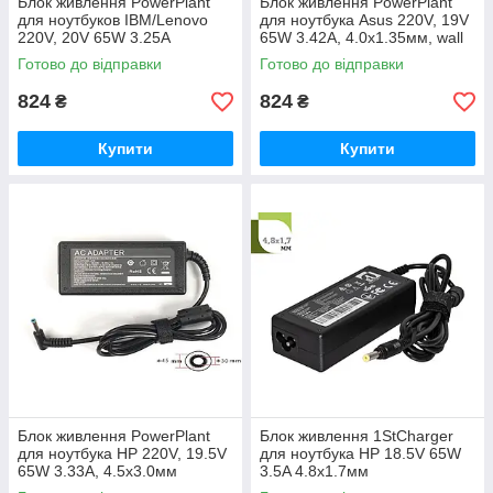
Блок живлення PowerPlant
Блок живлення PowerPlant
для ноутбуков IBM/Lenovo
для ноутбука Asus 220V, 19V
220V, 20V 65W 3.25A
65W 3.42A, 4.0х1.35мм, wall
(4.0*1.7) wall mount (WM-
mount (AS65F4014)
Готово до відправки
Готово до відправки
IB65H4017)
824
824
₴
₴
Купити
Купити
Блок живлення PowerPlant
Блок живлення 1StCharger
для ноутбука HP 220V, 19.5V
для ноутбука HP 18.5V 65W
65W 3.33A, 4.5х3.0мм
3.5A 4.8х1.7мм
(HP65G4530)
(AC1STHP65WA1)