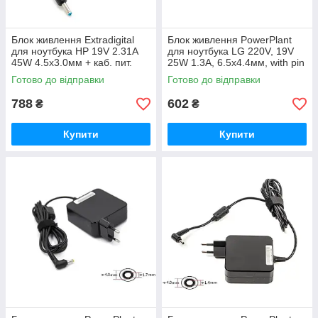
Блок живлення Extradigital
Блок живлення PowerPlant
для ноутбука HP 19V 2.31A
для ноутбука LG 220V, 19V
45W 4.5х3.0мм + каб. пит.
25W 1.3A, 6.5х4.4мм, with pin
(PSH3862)
(LG25F6544)
Готово до відправки
Готово до відправки
788
602
₴
₴
Купити
Купити