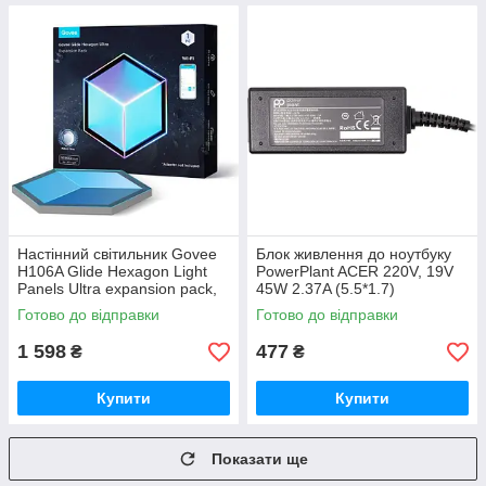
Настінний світильник Govee
Блок живлення до ноутбуку
H106A Glide Hexagon Light
PowerPlant ACER 220V, 19V
Panels Ultra expansion pack,
45W 2.37A (5.5*1.7)
1шт, RGBIC (H106A007-OF-
(AC45F5517)
Готово до відправки
Готово до відправки
EU)
1 598
477
₴
₴
Купити
Купити
Показати ще