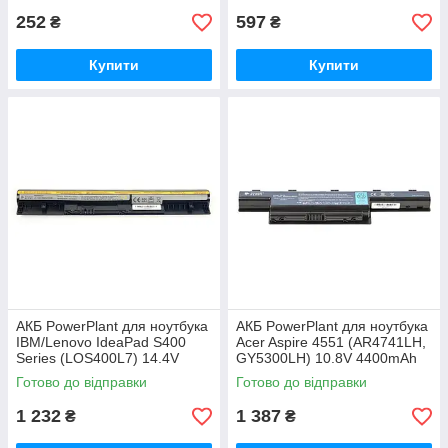
252
597
₴
₴
Купити
Купити
АКБ PowerPlant для ноутбука
АКБ PowerPlant для ноутбука
IBM/Lenovo IdeaPad S400
Acer Aspire 4551 (AR4741LH,
Series (LOS400L7) 14.4V
GY5300LH) 10.8V 4400mAh
2600mAh (NB480333)
(NB410132)
Готово до відправки
Готово до відправки
1 232
1 387
₴
₴