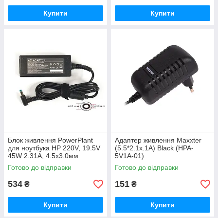
Купити
Купити
Блок живлення PowerPlant
Адаптер живлення Maxxter
для ноутбука HP 220V, 19.5V
(5.5*2.1x.1A) Black (HPA-
45W 2.31A, 4.5х3.0мм
5V1A-01)
(HP45G4530)
Готово до відправки
Готово до відправки
534
151
₴
₴
Купити
Купити