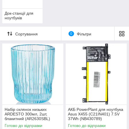
Док-станції для
ноутбуків
Сортування
0
Фільтри
Набір склянок низьких
АКБ PowerPlant для ноутбука
ARDESTO 300мл, 2шт,
Asus X455 (C21IN401) 7.5V
блакитний (AR2630SBL)
37Wh (NB430789)
Готово до відправки
Готово до відправки