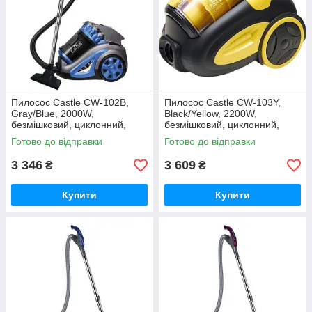
Пилосос Castle CW-102B,
Пилосос Castle CW-103Y,
Gray/Blue, 2000W,
Black/Yellow, 2200W,
безмішковий, циклонний,
безмішковий, циклонний,
об'єм пилозбірника 4л, HEPA
об'єм пилозбірника 4л,
Готово до відправки
Готово до відправки
фільтр, насадки:
губчастий фільтр,
3 346
3 609
₴
₴
Купити
Купити