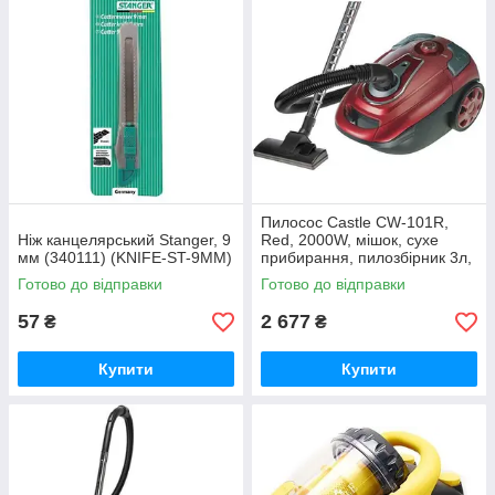
Пилосос Castle CW-101R,
Ніж канцелярський Stanger, 9
Red, 2000W, мішок, сухе
мм (340111) (KNIFE-ST-9MM)
прибирання, пилозбірник 3л,
регулювання потужності на
Готово до відправки
Готово до відправки
корпусі,
57
2 677
₴
₴
Купити
Купити