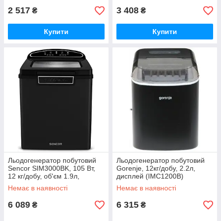
2 517
3 408
₴
₴
Купити
Купити
Льодогенератор побутовий
Льодогенератор побутовий
Sencor SIM3000BK, 105 Вт,
Gorenje, 12кг/добу, 2.2л,
12 кг/добу, об'єм 1.9л,
дисплей (IMC1200B)
приготування за 9 хв
Немає в наявності
Немає в наявності
(SIM3000BK)
6 089
6 315
₴
₴