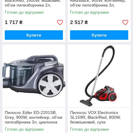
Black/Red, 1400W, мішковий,
Red/Black, 900W, контейнер,
об'єм пилезборника 2л,
об'єм пилозбірника 3л,
багаторазовий мішок,
циклонна система,
Готово до відправки
Готово до відправки
насадки
турбощітка,
1 717
2 517
₴
₴
Купити
Купити
Пилосос Edler ED-2201SB,
Пилосос VOX Electronics
Grey, 900W, контейнер, об'єм
SL159R, Black/Red, 800W,
пилозбірника 3л, циклонна
безмішковий, сухе
система, турбощітка,
прибирання, пилозбірник 2 л
Готово до відправки
Готово до відправки