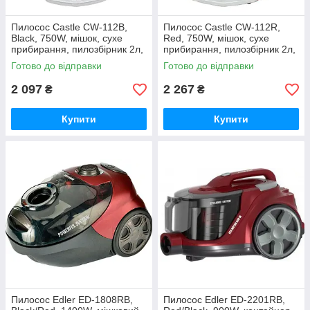
Пилосос Castle CW-112B,
Пилосос Castle CW-112R,
Black, 750W, мішок, сухе
Red, 750W, мішок, сухе
прибирання, пилозбірник 2л,
прибирання, пилозбірник 2л,
регулювання потужності на
регулювання потужності на
Готово до відправки
Готово до відправки
корпусі,
2 097
2 267
₴
₴
Купити
Купити
Пилосос Edler ED-1808RB,
Пилосос Edler ED-2201RB,