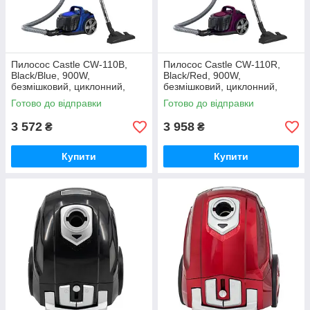
Пилосос Castle CW-110B,
Пилосос Castle CW-110R,
Black/Blue, 900W,
Black/Red, 900W,
безмішковий, циклонний,
безмішковий, циклонний,
регулятор потужності на
регулятор потужності на
Готово до відправки
Готово до відправки
ручці, об'єм
ручціоб'єм
3 572
3 958
₴
₴
Купити
Купити