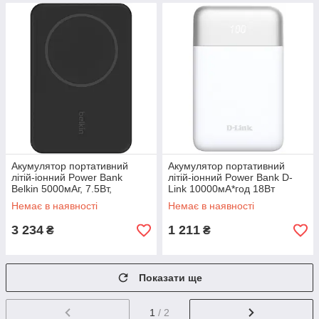
Акумулятор портативний
Акумулятор портативний
літій-іонний Power Bank
літій-іонний Power Bank D-
Belkin 5000мАг, 7.5Вт,
Link 10000мА*год 18Вт
Magnetic, чорний
1xUSB-A, 1xUSB-C, білий
Немає в наявності
Немає в наявності
(BPD004BTBK)
(DPP-101)
3 234
1 211
₴
₴
Показати ще
1
/ 2