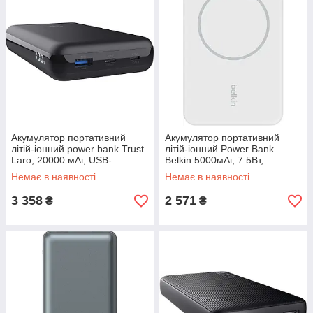
Акумулятор портативний
Акумулятор портативний
літій-іонний power bank Trust
літій-іонний Power Bank
Laro, 20000 мАг, USB-
Belkin 5000мАг, 7.5Вт,
A/2хUSB-C, 100w
MagSafe, білий
Немає в наявності
Немає в наявності
(25240_TRUST)
(BPD004BTWT)
3 358
2 571
₴
₴