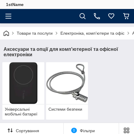
1stName
Товари та послуги
Електроніка, комп'ютери та офіс
Аксесуари та опції для комп'ютерної та офісної
електроніки
Універсальні
Системи безпеки
мобільні батареї
Сортування
0
Фільтри