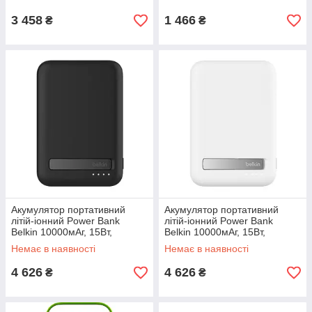
(BPD007BTWH)
(BPB012BTGY)
3 458
1 466
₴
₴
Акумулятор портативний
Акумулятор портативний
літій-іонний Power Bank
літій-іонний Power Bank
Belkin 10000мАг, 15Вт,
Belkin 10000мАг, 15Вт,
MagSafe Qi2 (BPD008BTBK)
MagSafe Qi2, білий
Немає в наявності
Немає в наявності
(BPD008BTWH)
4 626
4 626
₴
₴