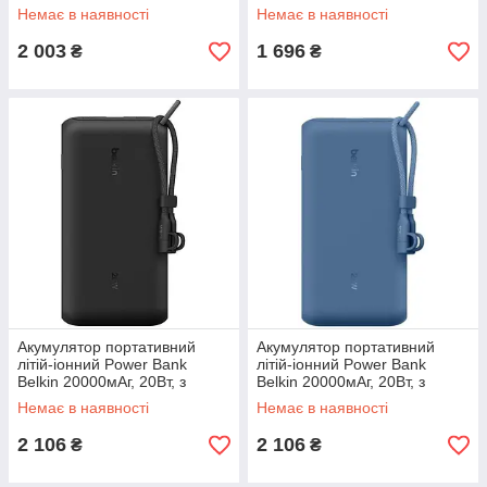
інтегрованим кабелем USB-
дисплеєм, чорний
Немає в наявності
Немає в наявності
C, рожевий (BPB024HQPK)
(BPB027HQBK)
2 003
1 696
₴
₴
Акумулятор портативний
Акумулятор портативний
літій-іонний Power Bank
літій-іонний Power Bank
Belkin 20000мАг, 20Вт, з
Belkin 20000мАг, 20Вт, з
дисплеєм, чорний
дисплеєм, синій
Немає в наявності
Немає в наявності
(BPB028HQBK)
(BPB028HQBL)
2 106
2 106
₴
₴