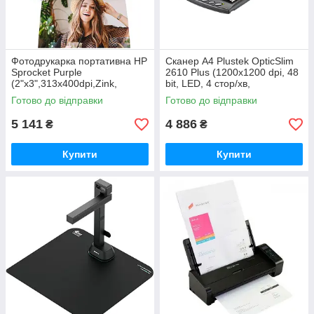
Фотодрукарка портативна HP
Сканер А4 Plustek OpticSlim
Sprocket Purple
2610 Plus (1200x1200 dpi, 48
(2"x3",313x400dpi,Zink,
bit, LED, 4 стор/хв,
64MB,Bluetooth, колір
планшетний, сірий) (0304TS)
Готово до відправки
Готово до відправки
фіолетовий)
(HPISPPR/HPISPR)
5 141
4 886
₴
₴
Купити
Купити