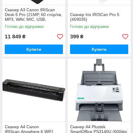
Сканер A3 Canon IRIScan
Desk 6 Pro (21MP, 60 стор/хв,
Сканер Iris IRISCan Pro 5
MP3, WAV, MIC, USB,
(459035)
книжковий, чорний) (462006)
Готово до відправки
Готово до відправки
11 849
399
₴
₴
Купити
Купити
Сканер A4 Canon
Сканер А4 Plustek
IRIScan Anywhere 6 WIFI
SmartOffice PS3140U (600dpi,