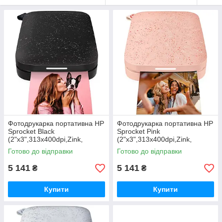
Фотодрукарка портативна HP
Фотодрукарка портативна HP
Sprocket Black
Sprocket Pink
(2"x3",313x400dpi,Zink,
(2"x3",313x400dpi,Zink,
64MB,Bluetooth, чорний)
64MB,Bluetooth, рожевий)
Готово до відправки
Готово до відправки
(HPISPB)
(HPISPP)
5 141
5 141
₴
₴
Купити
Купити