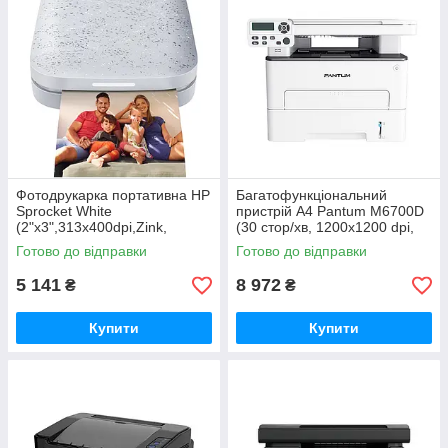
Фотодрукарка портативна HP
Багатофункціональний
Sprocket White
пристрій А4 Pantum M6700D
(2"x3",313x400dpi,Zink,
(30 стор/хв, 1200x1200 dpi,
64MB,Bluetooth, білий)
duplex, білий)
Готово до відправки
Готово до відправки
(HPISPW)
5 141
8 972
₴
₴
Купити
Купити