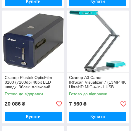
Купити
Купити
Сканер Plustek OpticFilm
Сканер A3 Canon
8100 (7200dpi 48bit LED
IRIScan Visualizer 7 (13MP 4K
швидк. 36сек. плівковий
UltraHD MIC 4-in-1 USB
слайд-сканер синій) (0225TS)
книжковий блакитний)
Готово до відправки
Готово до відправки
(464412/4430V326)
20 086
7 560
₴
₴
Купити
Купити