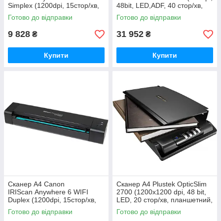
Simplex (1200dpi, 15стор/хв,
48bit, LED,ADF, 40 стор/хв,
USB,microSD,портативний,чо
протяжний,потоковий)
Готово до відправки
Готово до відправки
рний) (461855)
(0297TS)
9 828
31 952
₴
₴
Купити
Купити
Сканер A4 Canon
Сканер А4 Plustek OpticSlim
IRIScan Anywhere 6 WIFI
2700 (1200x1200 dpi, 48 bit,
Duplex (1200dpi, 15стор/хв,
LED, 20 стор/хв, планшетний,
USB,
чорний) (0315TS)
Готово до відправки
Готово до відправки
microSD,портативний,чорний