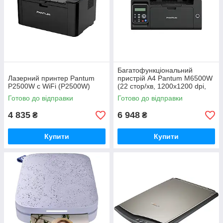
Багатофункціональний
Лазерний принтер Pantum
пристрій А4 Pantum M6500W
P2500W с WiFi (P2500W)
(22 стор/хв, 1200x1200 dpi,
WiFi, чорний)
Готово до відправки
Готово до відправки
4 835
6 948
₴
₴
Купити
Купити