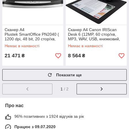
Сканер А4
Сканер A4 Canon IRIScan
Plustek SmartOffice PN2040 (
Desk 6 (12MP, 60 стор/хв,
1200 dpi, 48 bit, 20 стор/хв,
MP3, WAV, USB, книжковий,
DADF, планшетний,
чорний) (462005)
Немає в наявності
Немає в наявності
мережевий) (0204TS)
21 471
8 564
₴
₴
Показати ще
1
/ 2
Про нас
96% позитивних з 1924 відгуків за рік
Працює з 09.07.2020