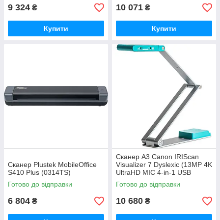
) (461854)
9 324
10 071
₴
₴
Купити
Купити
Сканер A3 Canon IRIScan
Сканер Plustek MobileOffice
Visualizer 7 Dyslexic (13MP 4K
S410 Plus (0314TS)
UltraHD MIC 4-in-1 USB
книжковий блакитний)
Готово до відправки
Готово до відправки
(464665)
6 804
10 680
₴
₴