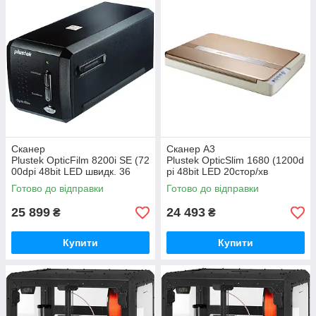
Сканер
Сканер А3
Plustek OpticFilm 8200i SE (72
Plustek OpticSlim 1680 (1200d
00dpi 48bit LED швидк. 36
pi 48bit LED 20стор/хв
сек. плівк.слайд-сканер
планшетний бронзовий)
Готово до відправки
Готово до відправки
чорний) (0226TS)
(0261TS)
25 899
24 493
₴
₴
Купити
Купити