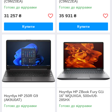
(C9MZ0EA)
(C9MZ2EA)
Готово до відправки
Готово до відправки
31 257
35 931
₴
₴
Купити
Купити
Ноутбук HP ZBook Fury G1i
Ноутбук HP 250R G9
16" WQUXGA, 500n/U9-
(AK9U0AT)
285HX
(5.5)/128Gb/SSD4Tb/RTX
Готово до відправки
Готово до відправки
PRO 4000,16GB/FPS/
Підсв/DOS (5F9V3ES)