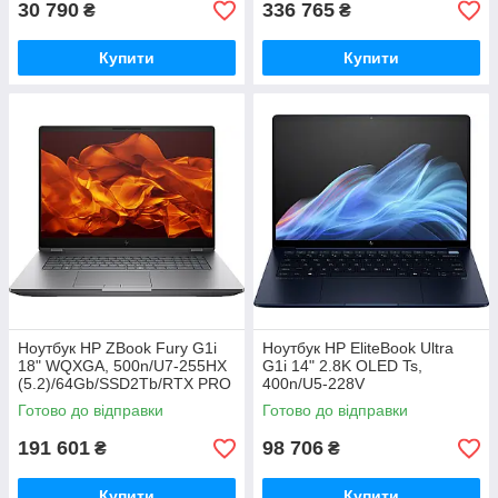
30 790
336 765
₴
₴
Купити
Купити
Ноутбук HP ZBook Fury G1i
Ноутбук HP EliteBook Ultra
18" WQXGA, 500n/U7-255HX
G1i 14" 2.8K OLED Ts,
(5.2)/64Gb/SSD2Tb/RTX PRO
400n/U5-228V
2000,8GB/FPS/Підсв/DOS
(4.5)/32Gb/SSD1Tb/Arc
Готово до відправки
Готово до відправки
(5F9V8ES)
Graph/Підсв/DOS/Синій
(9V489AV_V3)
191 601
98 706
₴
₴
Купити
Купити