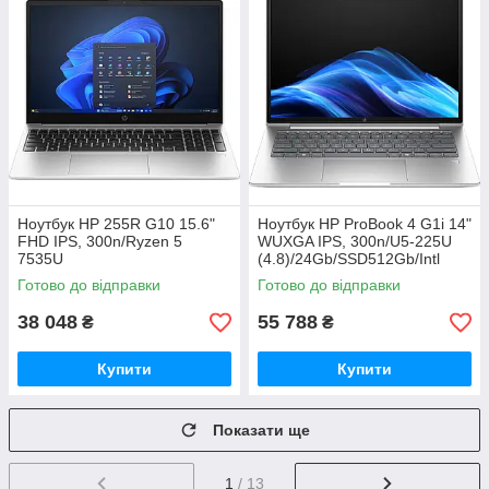
Ноутбук HP 255R G10 15.6"
Ноутбук HP ProBook 4 G1i 14"
FHD IPS, 300n/Ryzen 5
WUXGA IPS, 300n/U5-225U
7535U
(4.8)/24Gb/SSD512Gb/Intl
(4.5)/16Gb/SSD512Gb/Radeo
Gr/FPS/Підсв/DOS
Готово до відправки
Готово до відправки
n/DOS/3y.w/Сріблястий
(AT6F2AV_V8)
(AD1U9ET)
38 048
55 788
₴
₴
Купити
Купити
Показати ще
1
/ 13