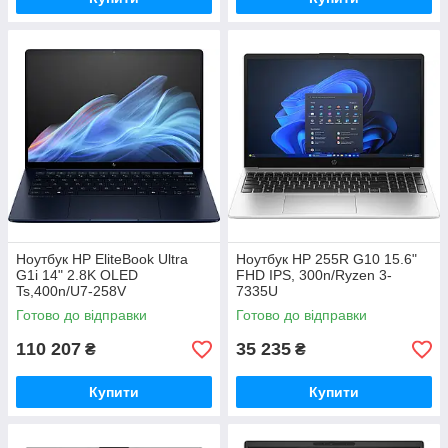
Ноутбук HP EliteBook Ultra
Ноутбук HP 255R G10 15.6"
G1i 14" 2.8K OLED
FHD IPS, 300n/Ryzen 3-
Ts,400n/U7-258V
7335U
(4.8)/32Gb/SSD2Tb/Arc Gr/
(4.3)/16Gb/SSD512Gb/Radeo
Готово до відправки
Готово до відправки
Підсв/DOS/Синій
n/DOS/3y.w/Сріблястий
(9V491AV_V7)
(AD1U6ET)
110 207
35 235
₴
₴
Купити
Купити