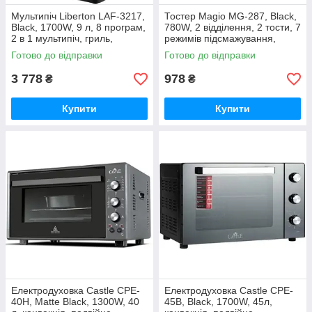
Мультипіч Liberton LAF-3217,
Тостер Magio МG-287, Black,
Black, 1700W, 9 л, 8 програм,
780W, 2 відділення, 2 тости, 7
2 в 1 мультипіч, гриль,
режимів підсмажування,
антипригарне
корпус пластик-метал
Готово до відправки
Готово до відправки
3 778
978
₴
₴
Купити
Купити
Електродуховка Castle CPE-
Електродуховка Castle CPE-
40H, Matte Black, 1300W, 40
45B, Black, 1700W, 45л,