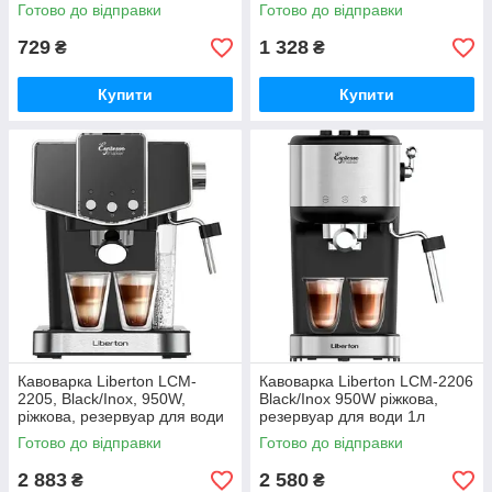
мелена кава, підігрівання
мелена кава, електронне
Готово до відправки
Готово до відправки
кавника,
керування, LCD дисплей,
729
1 328
₴
₴
Купити
Купити
Кавоварка Liberton LCM-
Кавоварка Liberton LCM-2206
2205, Black/Inox, 950W,
Black/Inox 950W ріжкова,
ріжкова, резервуар для води
резервуар для води 1л
1.2л, ручний капучинатор,
Готово до відправки
Готово до відправки
приготування 2 чашок
2 883
2 580
₴
₴