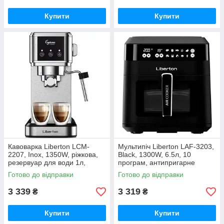
Купити
Купити
Кавоварка Liberton LCM-
Мультипіч Liberton LAF-3203,
2207, Inox, 1350W, ріжкова,
Black, 1300W, 6.5л, 10
резервуар для води 1л,
програм, антипригарне
ручний капучинатор,
покриття
Готово до відправки
Готово до відправки
приготування 2 чашок
одночасно
3 339
3 319
₴
₴
Купити
Купити