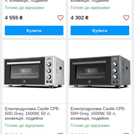
л, конвекція, подвійне
конвекція, подвійне
термостійке скло, схований
термостійке скло, 4
Готово до відправки
Готово до відправки
нижній
нагрівальних елемента,
4 555
4 302
₴
₴
Купити
Купити
Електродуховка Castle CPE-
Електродуховка Castle CPE-
50G Grey, 1600W, 50 л,
50H Grey, 1600W, 50 л,
конвекція, подвійне
конвекція, подвійне
термостійке скло, схований
термостійке скло, схований
Готово до відправки
Готово до відправки
нижній нагрівальний
нижній нагрівальний