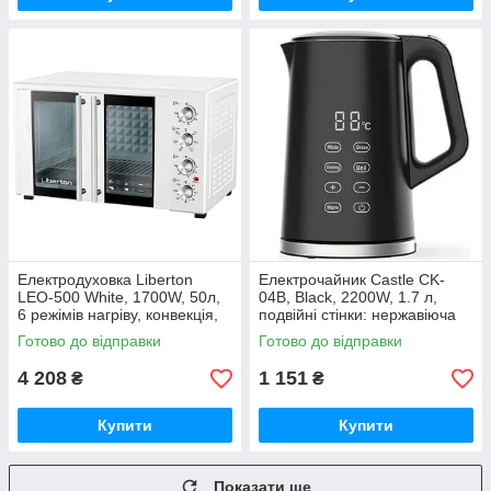
Електродуховка Liberton
Електрочайник Castle CK-
LEO-500 White, 1700W, 50л,
04B, Black, 2200W, 1.7 л,
6 режімів нагріву, конвекція,
подвійні стінки: нержавіюча
70-250 °C (LEO-500WHITE)
сталь, пластик, функція
Готово до відправки
Готово до відправки
регулювання та
4 208
1 151
₴
₴
Купити
Купити
Показати ще