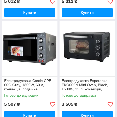
5 012
5 012
₴
₴
Купити
Купити
Електродуховка Castle CPE-
Електродуховка Esperanza
60G Grey, 1800W, 60 л,
EKO006N Mini Oven, Black,
конвекція, подвійне
1600W, 25 л, конвекція,
термостійке скло, схований
вертел, гриль, 5 режимів,
Готово до відправки
Готово до відправки
нижній нагрівальний
5 507
3 505
₴
₴
Купити
Купити