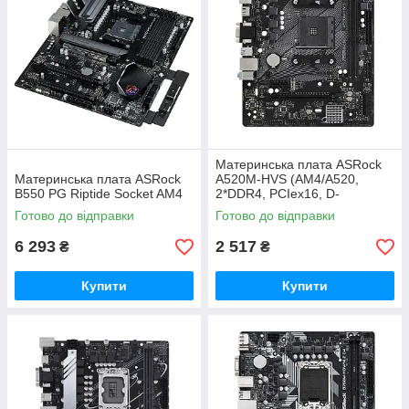
Материнcька плата ASRock
Материнська плата ASRock
A520M-HVS (AM4/A520,
B550 PG Riptide Socket AM4
2*DDR4, PCIex16, D-
Sub/HDMI, 4xSATAІІІ, M.2,
Готово до відправки
Готово до відправки
GLan, 8ch, mATX)
6 293
2 517
₴
₴
Купити
Купити