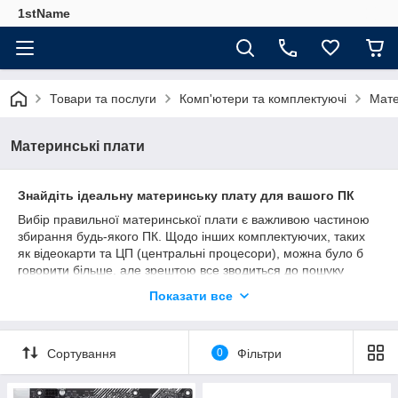
1stName
Товари та послуги
Комп'ютери та комплектуючі
Мате
Материнські плати
Знайдіть ідеальну материнську плату для вашого ПК
Вибір правильної материнської плати є важливою частиною
збирання будь-якого ПК. Щодо інших комплектуючих, таких
як відеокарти та ЦП (центральні процесори), можна було б
говорити більше, але зрештою все зводиться до пошуку
ідеальної материнської плати. Це пов'язано з тим, що немає
Показати все
жодної комплектуючої до ПК, яку не потрібно було б
підключати до неї, а це означає, що ваша материнська плата
визначає все від розміру вашого комп'ютера до типу
Сортування
0
Фільтри
процесора, який ви можете використовувати. Перегляньте
наш асортимент, щоб відкрити для себе величезну
різноманітність варіантів від провідних брендів, включаючи