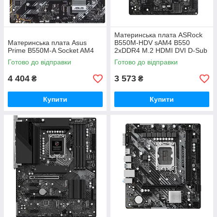
Материнська плата ASRock
Материнська плата Asus
B550M-HDV sAM4 B550
Prime B550M-A Socket AM4
2xDDR4 M.2 HDMI DVI D-Sub
mATX (B550M-HDV)
Готово до відправки
Готово до відправки
4 404
3 573
₴
₴
Купити
Купити