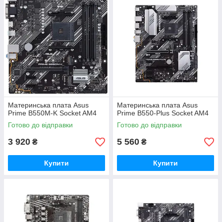
материнські плати GIGABYTE, MSI та ASUS. Ви знайдете
повний спектр моделей, що охоплюють всі базові розміри,
сокети та форм-фактори, тому ви обов'язково знайдете ту,
що відповідає вашим потребам.
Материнська плата Asus
Материнська плата Asus
Prime B550M-K Socket AM4
Prime B550-Plus Socket AM4
Готово до відправки
Готово до відправки
3 920
5 560
₴
₴
Купити
Купити