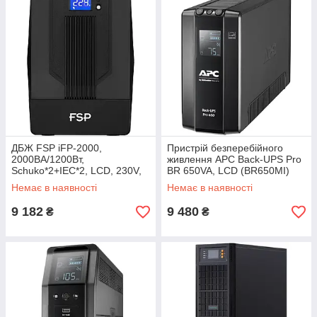
ДБЖ FSP iFP-2000,
Пристрій безперебійного
2000ВА/1200Вт,
живлення APC Back-UPS Pro
Schuko*2+IEC*2, LCD, 230V,
BR 650VA, LCD (BR650MI)
CE, EAC (PPF12A1607)
Немає в наявності
Немає в наявності
9 182
9 480
₴
₴