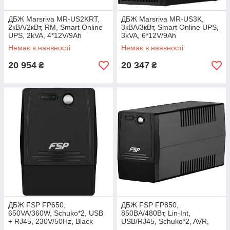
ДБЖ Marsriva MR-US2KRT,
ДБЖ Marsriva MR-US3K,
2кВА/2кВт, RM, Smart Online
3кВА/3кВт, Smart Online UPS,
UPS, 2kVA, 4*12V/9Ah
3kVA, 6*12V/9Ah
Немає в наявності
Немає в наявності
20 954
20 347
₴
₴
ДБЖ FSP FP650,
ДБЖ FSP FP850,
650VA/360W, Schuko*2, USB
850ВА/480Вт, Lin-Int,
+ RJ45, 230V/50Hz, Black
USB/RJ45, Schuko*2, AVR,
(PPF3601402)
Black (PPF4801102)