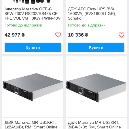
Інвертор Marsriva OFF-G
ДБЖ APC Easy UPS BVX
8KW 230V RS232/RS485 CE
1600VA, (BVX1600LI-GR),
PF1 VOL VM I 8KW TWIN-48V
Schuko
(MR-SPF8000M TWIN - Ver 1)
Готово до відправки
Готово до відправки
42 977
10 336
₴
₴
Купити
Купити
ДБЖ Marsriva MR-US1KRT,
ДБЖ Marsriva MR-US3KRT,
1кВА/1кВт, RM, Smart Online
3кВА/3кВт, RM, Smart Online