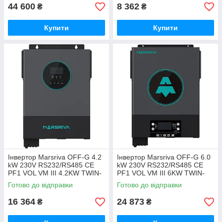
44 600
8 362
₴
₴
Купити
Купити
Інвертор Marsriva OFF-G 4.2
Інвертор Marsriva OFF-G 6.0
kW 230V RS232/RS485 CE
kW 230V RS232/RS485 CE
PF1 VOL VM III 4.2KW TWIN-
PF1 VOL VM III 6KW TWIN-
24V, include wifi (MR-
48V, include wifi (MR-SPF6000
Готово до відправки
Готово до відправки
SPH4200 TWIN)
TWIN - Ver 3)
16 364
24 873
₴
₴