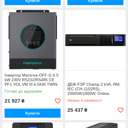
Купити
Купити
Інвертор Marsriva OFF-G 6.5
kW 230V RS232/RS485 CE
PF1 VOL VM III 6.5KW TWIN-
ДБЖ FSP Champ 2 kVA, RM,
48V, include wifi (MR-
IEC (CH-1102RS),
Готово до відправки
SPF6.5K-LP1-TL20E)
2000VA/1800W, Online,
IEC*6,CE (PPF18A1403)
21 927
Немає в наявності
₴
25 437
₴
Купити