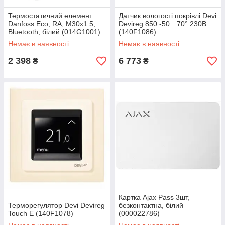
Термостатичний елемент
Датчик вологості покрівлі Devi
Danfoss Eco, RA, M30х1.5,
Devireg 850 -50…70° 230В
Bluetooth, білий (014G1001)
(140F1086)
Немає в наявності
Немає в наявності
2 398
6 773
₴
₴
Картка Ajax Pass 3шт,
Терморегулятор Devi Devireg
безконтактна, білий
Touch E (140F1078)
(000022786)