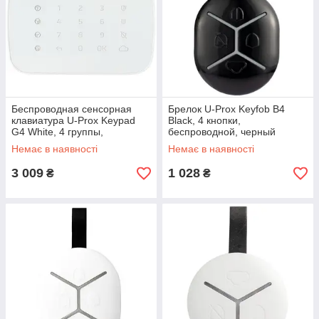
Беспроводная сенсорная
Брелок U-Prox Keyfob B4
клавиатура U-Prox Keypad
Black, 4 кнопки,
G4 White, 4 группы,
беспроводной, черный
беспроводной, белый
(4820261370478)
Немає в наявності
Немає в наявності
(4820261370157)
3 009
1 028
₴
₴