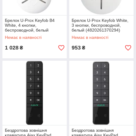
Брелок U-Prox Keyfob B4
Брелок U-Prox Keyfob White,
White, 4 кнопки,
3 кнопки, беспроводной,
беспроводной, белый
белый (4820261370294)
(4820261370461)
Немає в наявності
Немає в наявності
1 028
953
₴
₴
Бездротова зовнішня
Бездротова зовнішня
клавіатура Ajax KeyPad
клавіатура Ajax KeyPad