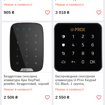
(8706.12.WH1) (00005652)
Немає в наявності
Немає в наявності
905
3 018
₴
₴
Бездротова сенсорна
Беспроводная сенсорная
клавіатура Ajax KeyPad,
клавиатура U-Prox Keypad
jeweller, бездротовий, чорний
G1 Black, 1 группа,
(00005653)
беспроводной, черный
Немає в наявності
Немає в наявності
(4820261370140)
2 506
2 550
₴
₴