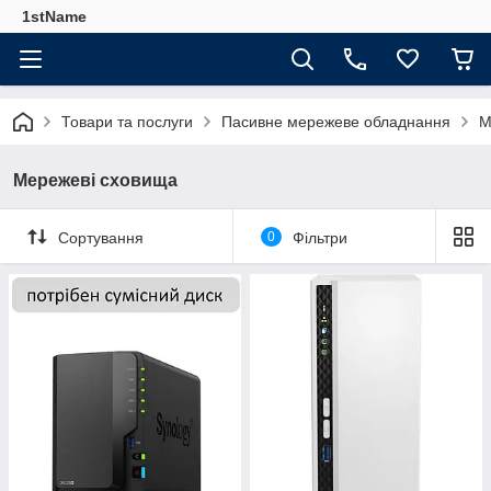
1stName
Товари та послуги
Пасивне мережеве обладнання
М
Мережеві сховища
Сортування
0
Фільтри