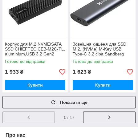
Корпус для M.2 NVME/SATA
Зовнішня кишеня для SSD
SSD CHIEFTEC CEB-M2C-TL,
M.2, (NVMe) M-Key USB
aluminium,USB 3.2 Gen2
Type-C 3.2 сіра Sandberg
Type-C, RETAIL
(136-39)
Готово до відправки
Готово до відправки
1 933
1 623
₴
₴
Купити
Купити
Показати ще
1
/ 17
Про нас