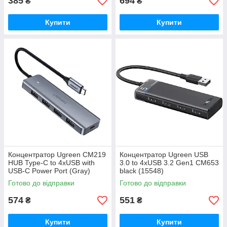
385
694
₴
₴
Купити
Купити
Концентратор Ugreen CM219
Концентратор Ugreen USB
HUB Type-C to 4xUSB with
3.0 to 4xUSB 3.2 Gen1 CM653
USB-C Power Port (Gray)
black (15548)
(70336)
Готово до відправки
Готово до відправки
574
551
₴
₴
Купити
Купити