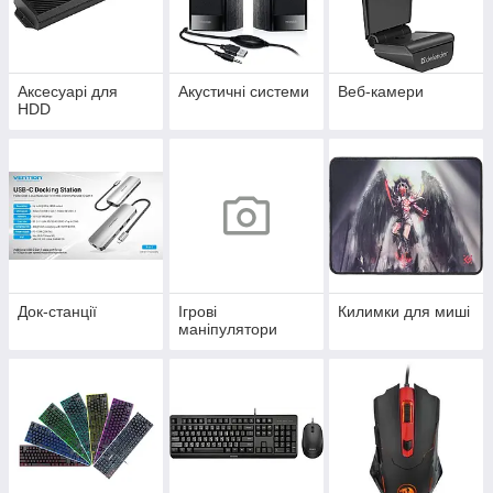
Аксесуарі для
Акустичні системи
Веб-камери
HDD
Док-станції
Ігрові
Килимки для миші
маніпулятори