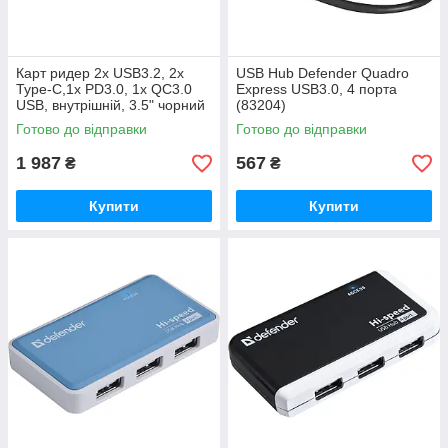
Карт ридер 2x USB3.2, 2x
USB Hub Defender Quadro
Type-C,1x PD3.0, 1x QC3.0
Express USB3.0, 4 порта
USB, внутрішній, 3.5" чорний
(83204)
CRD-908H Chieftec
Готово до відправки
Готово до відправки
1 987
567
₴
₴
Купити
Купити