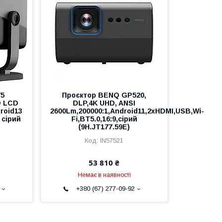
75
Проєктор BENQ GP520,
D LCD
DLP,4K UHD, ANSI
roid13
2600Lm,200000:1,Android11,2хHDMI,USB,Wi-
 сірий
Fi,BT5.0,16:9,сірий
(9H.JT177.59E)
IN57521
53 810 ₴
Немає в наявності
+380 (67) 277-09-92