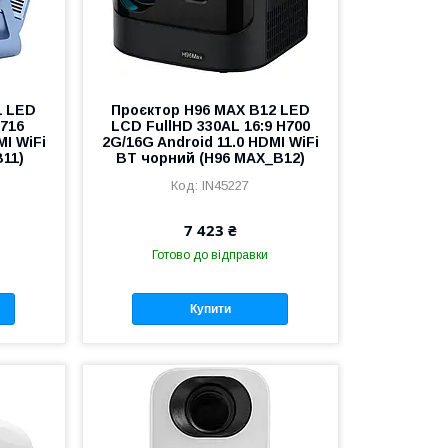
1 LED
Проєктор H96 MAX B12 LED
H716
LCD FullHD 330AL 16:9 H700
MI WiFi
2G/16G Android 11.0 HDMI WiFi
B11)
BT чорний (H96 MAX_B12)
IN45227
7 423 ₴
Готово до відправки
Купити