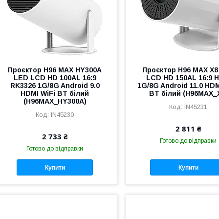
Проєктор H96 MAX HY300A
Проєктор H96 MAX X8
LED LCD HD 100AL 16:9
LCD HD 150AL 16:9 
RK3326 1G/8G Android 9.0
1G/8G Android 11.0 HDM
HDMI WiFi BT білий
BT білий (H96MAX_
(H96MAX_HY300A)
IN45231
IN45230
2 811 ₴
2 733 ₴
Готово до відправки
Готово до відправки
Купити
Купити