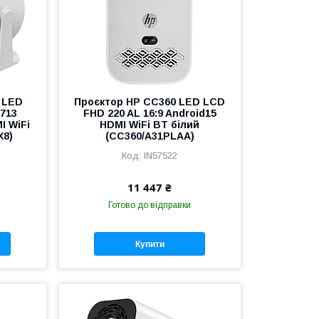
 LED
Проєктор HP CC360 LED LCD
H713
FHD 220 AL 16:9 Android15
I WiFi
HDMI WiFi BT білий
X8)
(CC360/A31PLAA)
IN57522
11 447 ₴
Готово до відправки
Купити