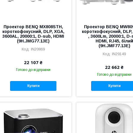
Проектор BENQ MX808STH,
Проектор BENQ MW80
короткофокусний, DLP, XGA,
короткофокусний, DLP
3600AL, 20000:1, D-sub, HDMI
, 3600Lm, 20000:1, D-
(9H.JMG77.13E)
HDMI, RJ45, біли
(9H.JMF77.13E)
IN20869
IN29149
22 107 ₴
22 662 ₴
Готово до відправки
Готово до відправки
Купити
Купити