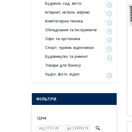
Будинок, сад, місто
Інтернет, зв'язок, мережі
Комп'ютерна техніка
Обладнання та Інструменти
Офіс та оргтехніка
Спорт, туризм, відпочинок
Будівництво та ремонт
Товари для бізнесу
Аудіо, фото, відео
ФІЛЬТРИ
Ціна