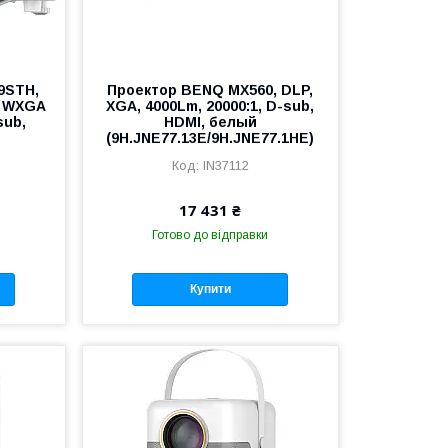
9STH,
Проектор BENQ MX560, DLP,
, WXGA
XGA, 4000Lm, 20000:1, D-sub,
sub,
HDMI, белый
й
(9H.JNE77.13E/9H.JNE77.1HE)
IN37112
17 431 ₴
Готово до відправки
Купити