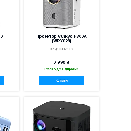
80
Проектор Vankyo H300A
(WPY028)
IN37119
7 990 ₴
Готово до відправки
Купити