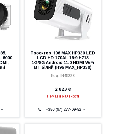
85,
Проєктор H96 MAX HP330 LED
, 6000
LCD HD 170AL 16:9 H713
DMI,
1G/8G Android 11.0 HDMI WiFi
лий
BT білий (H96 MAX_HP330)
IN45228
2 823 ₴
Немає в наявності
+380 (67) 277-09-92