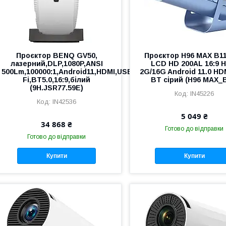
Проєктор BENQ GV50,
Проєктор H96 MAX B1
лазерний,DLP,1080P,ANSI
LCD HD 200AL 16:9 
500Lm,100000:1,Android11,HDMI,USB,Wi-
2G/16G Android 11.0 HD
Fi,BT5.0,16:9,білий
BT сірий (H96 MAX_
(9H.JSR77.59E)
IN45226
IN42536
5 049 ₴
34 868 ₴
Готово до відправки
Готово до відправки
Купити
Купити