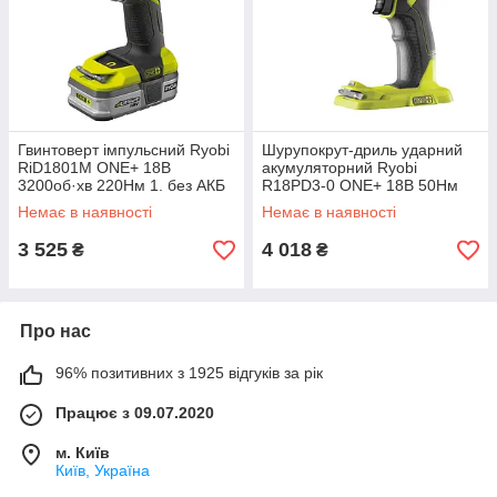
Гвинтоверт імпульсний Ryobi
Шурупокрут-дриль ударний
RiD1801M ONE+ 18В
акумуляторний Ryobi
3200об·хв 220Нм 1. без АКБ
R18PD3-0 ONE+ 18В 50Нм
та ЗП (5133001168)
500·1800об·хв без АКБ та ЗП
Немає в наявності
Немає в наявності
(5133002888)
3 525
4 018
₴
₴
Про нас
96% позитивних з 1925 відгуків за рік
Працює з 09.07.2020
м. Київ
Київ, Україна