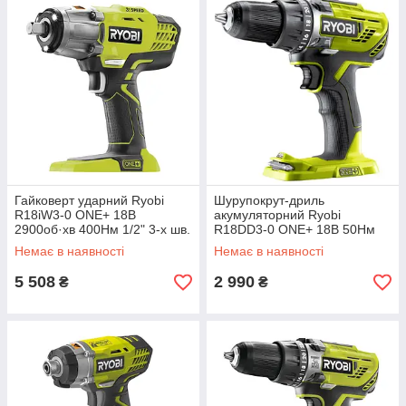
Гайковерт ударний Ryobi
Шурупокрут-дриль
R18iW3-0 ONE+ 18В
акумуляторний Ryobi
2900об·хв 400Нм 1/2" 3-х шв.
R18DD3-0 ONE+ 18В 50Нм
без АКБ та ЗП (5133002436)
500·1800об·хв 1. без АКБ та
Немає в наявності
Немає в наявності
ЗП (5133002889)
5 508
2 990
₴
₴