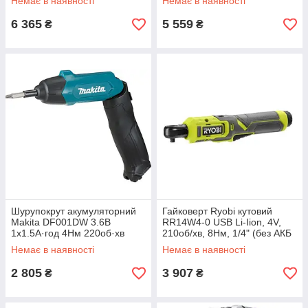
Немає в наявності
Немає в наявності
1500об·хв (601721500)
6 365
5 559
₴
₴
Шурупокрут акумуляторний
Гайковерт Ryobi кутовий
Makita DF001DW 3.6В
RR14W4-0 USB Li-Iion, 4V,
1х1.5А·год 4Нм 220об·хв
210об/хв, 8Нм, 1/4" (без АКБ
набір приладдя 81шт
та ЗП) (5133006311)
Немає в наявності
Немає в наявності
(DF001DW)
2 805
3 907
₴
₴