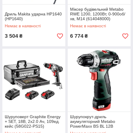
Міксер будівельний Metabo
Дриль Makita ударна HP1640
RWE 1200, 1200Вт, 0-900об/
(HP1640)
хв, М14 (614048000)
Немає в наявності
Немає в наявності
3 504
6 774
₴
₴
Шуруповерт Graphite Energy
Шурупокрут-дриль
+ SET, 18В, 2х2.0 Ач, 109ед.
акумуляторний Metabo
кейс (58G022-PS15)
PowerMaxx BS BL 12В
2х2.0А·год 20·38Нм 0-400·0-