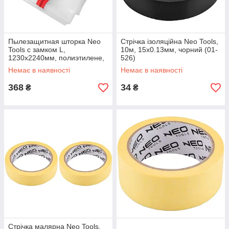
Пылезащитная шторка Neo
Стрічка ізоляційна Neo Tools,
Tools с замком L,
10м, 15x0.13мм, чорний (01-
1230x2240мм, полиэтилене,
526)
боковой замок, прозрачная
Немає в наявності
Немає в наявності
(49-800)
368
34
₴
₴
Стрічка малярна Neo Tools,