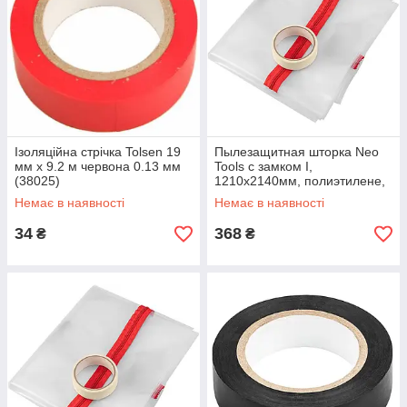
Ізоляційна стрічка Tolsen 19
Пылезащитная шторка Neo
мм х 9.2 м червона 0.13 мм
Tools с замком I,
(38025)
1210x2140мм, полиэтилене,
центральный замок,
Немає в наявності
Немає в наявності
прозрачная (49-801)
34
368
₴
₴