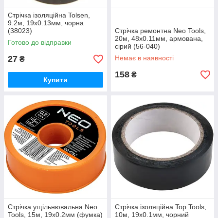
Стрічка ізоляційна Tolsen,
9.2м, 19x0.13мм, чорна
(38023)
Стрічка ремонтна Neo Tools,
20м, 48х0.11мм, армована,
Готово до відправки
сірий (56-040)
27
Немає в наявності
₴
158
₴
Купити
Стрічка ущільнювальна Neo
Стрічка ізоляційна Top Tools,
Tools, 15м, 19x0.2мм (фумка)
10м, 19x0.1мм, чорний