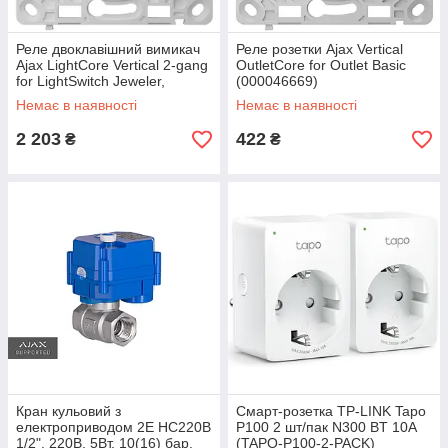
Реле двоклавішний вимикач
Реле розетки Ajax Vertical
Ajax LightCore Vertical 2-gang
OutletCore for Outlet Basic
for LightSwitch Jeweler,
(000046669)
бездротовий (000046127)
Немає в наявності
Немає в наявності
2 203
422
₴
₴
Кран кульовий з
Смарт-розетка TP-LINK Tapo
електроприводом 2E HC220B
P100 2 шт/пак N300 BT 10A
1/2", 220В, 5Вт, 10(16) бар,
(TAPO-P100-2-PACK)