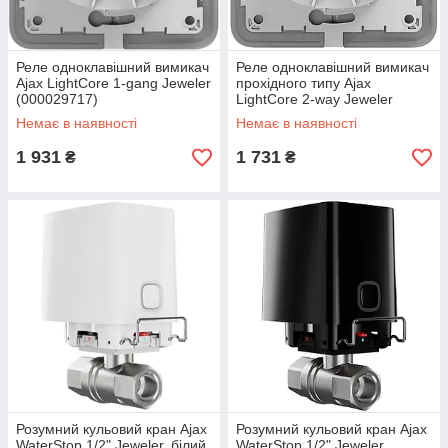
Реле одноклавішний вимикач
Реле одноклавішний вимикач
Ajax LightCore 1-gang Jeweler
прохідного типу Ajax
(000029717)
LightCore 2-way Jeweler
(000029719)
Немає в наявності
Немає в наявності
1 931
1 731
₴
₴
Розумний кульовий кран Ajax
Розумний кульовий кран Ajax
WaterStop 1/2" Jeweler, білий
WaterStop 1/2" Jeweler,