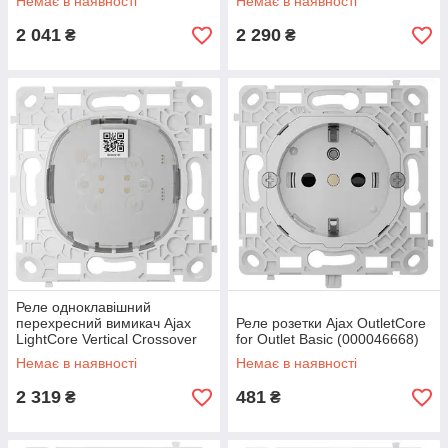
Немає в наявності
Немає в наявності
(000046130)
2 041
2 290
₴
₴
Реле одноклавішний
перехресний вимикач Ajax
Реле розетки Ajax OutletCore
LightCore Vertical Crossover
for Outlet Basic (000046668)
for LightSwitch (000046131)
Немає в наявності
Немає в наявності
2 319
481
₴
₴