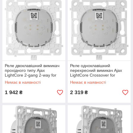
Реле двоклавішний вимикач
Реле одноклавішний
прохідного типу Ajax
перехресний вимикач Ajax
LightCore 2-gang 2-way for
LightCore Crossover for
LightSwitch (000046124)
LightSwitch (000046125)
Немає в наявності
Немає в наявності
1 942
2 319
₴
₴