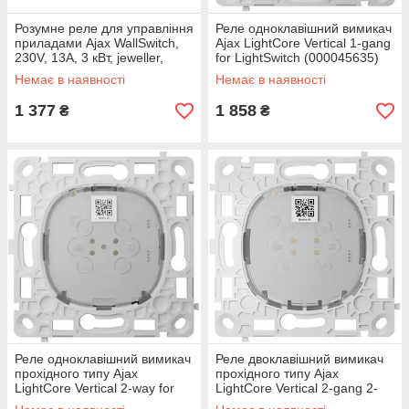
Розумне реле для управління
Реле одноклавішний вимикач
приладами Ajax WallSwitch,
Ajax LightCore Vertical 1-gang
230V, 13А, 3 кВт, jeweller,
for LightSwitch (000045635)
бездротове (000001163)
Немає в наявності
Немає в наявності
1 377
1 858
₴
₴
Реле одноклавішний вимикач
Реле двоклавішний вимикач
прохідного типу Ajax
прохідного типу Ajax
LightCore Vertical 2-way for
LightCore Vertical 2-gang 2-
LightSwitch (000046129)
way for LightSwitch