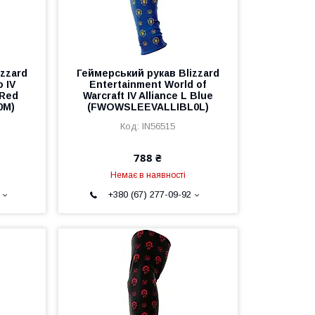
zzard
Геймерський рукав Blizzard
 IV
Entertainment World of
 Red
Warcraft IV Alliance L Blue
0M)
(FWOWSLEEVALLIBL0L)
IN56515
788 ₴
Немає в наявності
+380 (67) 277-09-92