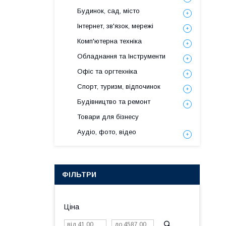
Будинок, сад, місто
Інтернет, зв'язок, мережі
Комп'ютерна техніка
Обладнання та Інструменти
Офіс та оргтехніка
Спорт, туризм, відпочинок
Будівництво та ремонт
Товари для бізнесу
Аудіо, фото, відео
ФІЛЬТРИ
Ціна