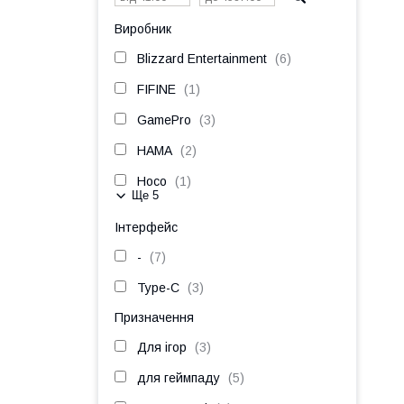
Виробник
Blizzard Entertainment
6
FIFINE
1
GamePro
3
HAMA
2
Hoco
1
Ще 5
Інтерфейс
-
7
Type-C
3
Призначення
Для ігор
3
для геймпаду
5