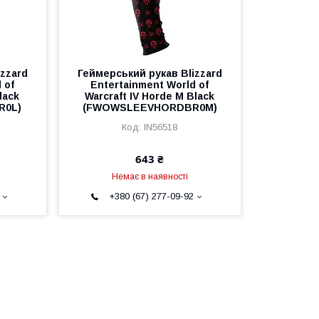
zzard
Геймерський рукав Blizzard
 of
Entertainment World of
lack
Warcraft IV Horde M Black
R0L)
(FWOWSLEEVHORDBR0M)
IN56518
643 ₴
Немає в наявності
+380 (67) 277-09-92