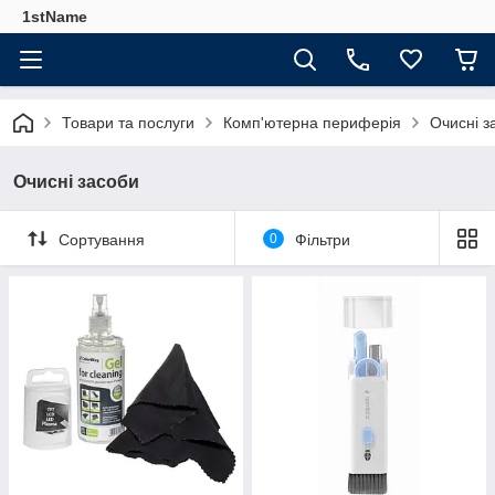
1stName
Товари та послуги
Комп'ютерна периферія
Очисні з
Очисні засоби
Сортування
0
Фільтри