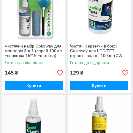
Чистячий набір Colorway для
Чистячі серветки в боксі
моніторів 3-в-1 (спрей 100мл
Colorway для LCD/TFT
+серветка 15*15 +щіточка)
екранів, вологі, 100шт (CW-
(CW-1031)
1071)
Готово до відправки
Готово до відправки
145
129
₴
₴
Купити
Купити