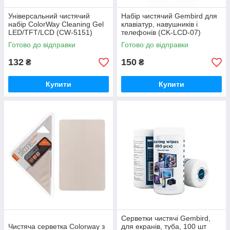
Універсальний чистячий
Набір чистячий Gembird для
набір ColorWay Cleaning Gel
клавіатур, навушників і
LED/TFT/LCD (CW-5151)
телефонів (CK-LCD-07)
Готово до відправки
Готово до відправки
132
150
₴
₴
Купити
Купити
Серветки чистячі Gembird,
Чистяча серветка Colorway з
для екранів, туба, 100 шт