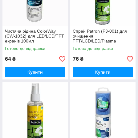
Чистяча рідина ColorWay
Спрей Patron (F3-001) для
(CW-1032) для LED/LCD/TFT
очищення
екранів 100мл
TFT/LCD/LED/Plasma
екранів, 250 мл
Готово до відправки
Готово до відправки
64
76
₴
₴
Купити
Купити