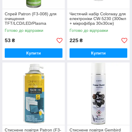
Спрей Patron (F3-008) для
Чистячий набір Colorway для
очищення
електроніки CW-5230 (300мл
TFT/LCD/LED/Plasma
+ мікрофібра 30х30см)
екранів, 100 мл
Готово до відправки
Готово до відправки
53
225
₴
₴
Купити
Купити
Стиснене повітря Patron (F3-
Стиснене повітря Gembird