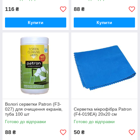
116
88
₴
₴
Купити
Купити
Вологі серветки Patron (F3-
027) для очищення екранів,
Серветка мікрофібра Patron
туба 100 шт
(F4-019EA) 20x20 см
Готово до відправки
Готово до відправки
88
50
₴
₴