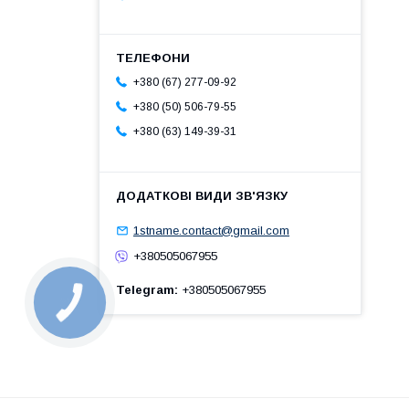
+380 (67) 277-09-92
+380 (50) 506-79-55
+380 (63) 149-39-31
1stname.contact@gmail.com
+380505067955
Telegram
+380505067955