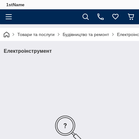
1stName
Товари та послуги
Будівництво та ремонт
Електроін
Електроінструмент