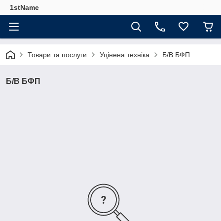
1stName
Товари та послуги
Уцінена техніка
Б/В БФП
Б/В БФП