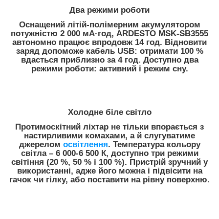
Два режими роботи
Оснащений літій-полімерним акумулятором
потужністю 2 000 мА·год, ARDESTO MSK-SB3555
автономно працює впродовж 14 год. Відновити
заряд допоможе кабель USB: отримати 100 %
вдасться приблизно за 4 год. Доступно два
режими роботи: активний і режим сну.
Холодне біле світло
Протимоскітний ліхтар не тільки впорається з
настирливими комахами, а й слугуватиме
джерелом
освітлення
. Температура кольору
світла – 6 000-6 500 К, доступно три режими
світіння (20 %, 50 % і 100 %). Пристрій зручний у
використанні, адже його можна і підвісити на
гачок чи гілку, або поставити на рівну поверхню.