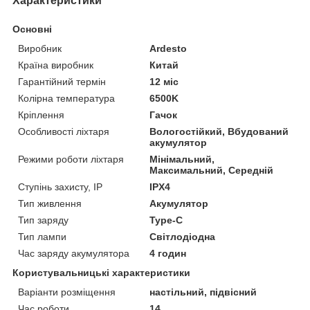
Характеристики
Основні
Виробник
Ardesto
Країна виробник
Китай
Гарантійний термін
12 міс
Колірна температура
6500K
Кріплення
Гачок
Особливості ліхтаря
Вологостійкий, Вбудований
акумулятор
Режими роботи ліхтаря
Мінімальний,
Максимальний, Середній
Ступінь захисту, IP
IPX4
Тип живлення
Акумулятор
Тип заряду
Type-C
Тип лампи
Світлодіодна
Час заряду акумулятора
4 годин
Користувальницькі характеристики
Варіанти розміщення
настільний, підвісний
Час роботи
14