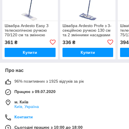
Швабра Ardesto Easy З
Швабра Ardesto Profe з 3-
Шваб
телескопічною ручкою
секційною ручкою 130 см
теле
70/120 см та змінною
та 2 змінними насадками
75/1
насадкою 40 см Синя
40 см Синя (ARHE1132SB)
наса
361
336
394
₴
₴
(ARHE1121SB)
(AR
Купити
Купити
Про нас
96% позитивних з 1925 відгуків за рік
Працює з 09.07.2020
м. Київ
Київ, Україна
Контакти
Сьогодні працює з 10:00 до 18:00