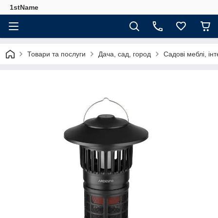
1stName
Товари та послуги
Дача, сад, город
Садові меблі, ін