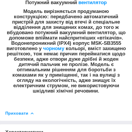
Потужний вакуумний
вентилятор
Модель вирізняється продуманою
конструкцією: передбачено автоматичний
пристрій для захисту від втечі й спеціальне
відділення для знищених комах, до того ж
вбудовано потужний вакуумний вентилятор, що
допоможе впіймати найспритніших «втікачів».
Водонепроникний (IPX4) корпус MSK-SB3555
виготовлено у
чорному
кольорі, вміст захищено
решіткою, тож немає причин перейматися щодо
безпеки, адже отвори дуже дрібні й жоден
дитячий пальчик не пролізе. Модель є
оптимальним рішенням для боротьби з
комахами як у приміщенні, так і на вулиці з
огляду на екологічність, адже знищує їх
електричним струмом, не використовуючи
шкідливі хімічні речовини.
Приховати