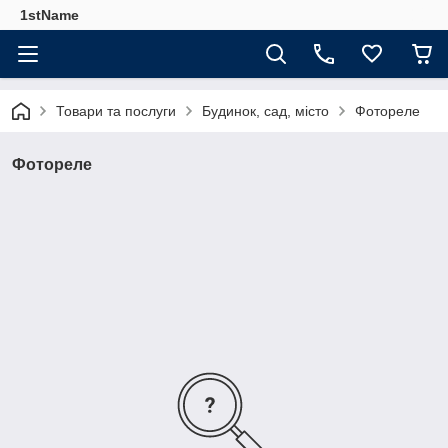
1stName
Товари та послуги
Будинок, сад, місто
Фотореле
Фотореле